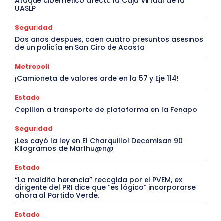
Ataque cibernético afecta la Caja Virtual de la
UASLP
Seguridad
Dos años después, caen cuatro presuntos asesinos
de un policía en San Ciro de Acosta
Metropoli
¡Camioneta de valores arde en la 57 y Eje 114!
Estado
Cepillan a transporte de plataforma en la Fenapo
Seguridad
¡Les cayó la ley en El Charquillo! Decomisan 90
Kilogramos de Mar1hu@n@
Estado
“La maldita herencia” recogida por el PVEM, ex
dirigente del PRI dice que “es lógico” incorporarse
ahora al Partido Verde.
Estado