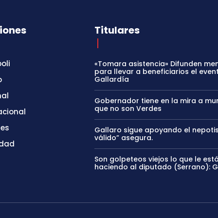
iones
Titulares
oli
«Tomara asistencia» Difunden me
para llevar a beneficiarios el even
o
Gallardía
nal
Gobernador tiene en la mira a mun
que no son Verdes
acional
tes
Gallaro sigue apoyando el nepoti
válido” asegura.
idad
Son golpeteos viejos lo que le est
haciendo al diputado (Serrano): 