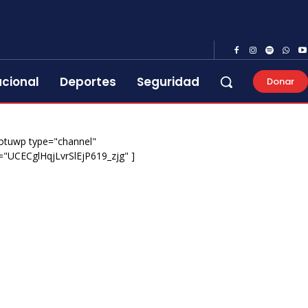
acional
Deportes
Seguridad
Donar
otuwp type="channel"
="UCECglHqjLvrSlEjP619_zjg" ]