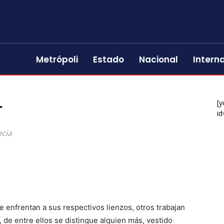
Metrópoli
Estado
Nacional
Intern
r
[y
id
ncia
 enfrentan a sus respectivos lienzos, otros trabajan
 de entre ellos se distingue alguien más, vestido