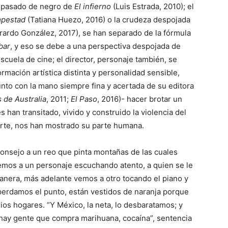
r pasado de negro de
El infierno
(Luis Estrada, 2010); el
pestad
(Tatiana Huezo, 2016) o la crudeza despojada
rardo González, 2017), se han separado de la fórmula
bar
, y eso se debe a una perspectiva despojada de
cuela de cine; el director, personaje también, se
ación artística distinta y personalidad sensible,
unto con la mano siempre fina y acertada de su editora
 de Australia
, 2011;
El Paso
, 2016)- hacer brotar un
 han transitado, vivido y construido la violencia del
arte, nos han mostrado su parte humana.
consejo a un reo que pinta montañas de las cuales
mos a un personaje escuchando atento, a quien se le
anera, más adelante vemos a otro tocando el piano y
erdamos el punto, están vestidos de naranja porque
os hogares. “Y México, la neta, lo desbaratamos; y
 hay gente que compra marihuana, cocaína”, sentencia