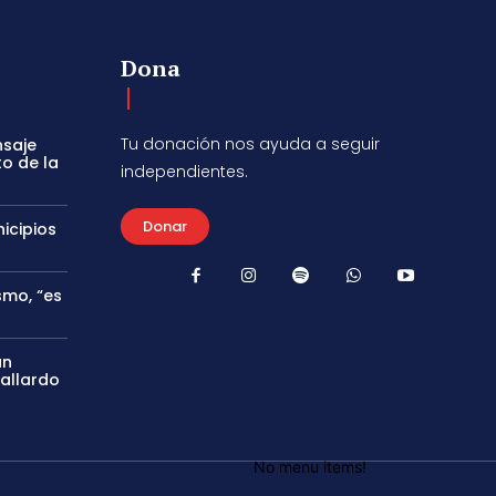
Dona
Tu donación nos ayuda a seguir
nsaje
to de la
independientes.
Donar
icipios
smo, “es
án
Gallardo
No menu items!