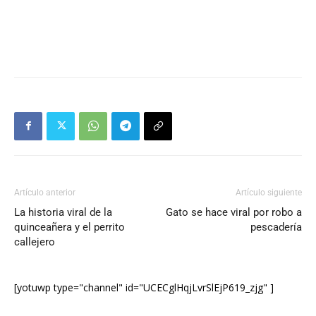
Artículo anterior
Artículo siguiente
La historia viral de la
Gato se hace viral por robo a
quinceañera y el perrito
pescadería
callejero
[yotuwp type="channel" id="UCECglHqjLvrSlEjP619_zjg" ]