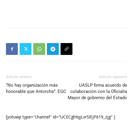
Artículo anterior
Artículo siguiente
“No hay organización más
UASLP firma acuerdo de
honorable que Antorcha”: EGC
colaboración con la Oficialía
Mayor de gobierno del Estado
[yotuwp type="channel" id="UCECglHqjLvrSlEjP619_zjg" ]