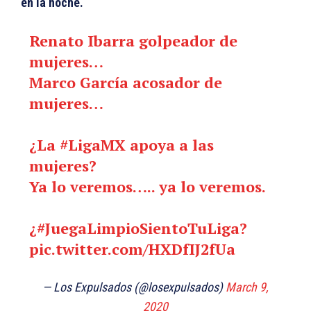
en la noche.
Renato Ibarra golpeador de
mujeres…
Marco García acosador de
mujeres…
¿La
#LigaMX
apoya a las
mujeres?
Ya lo veremos….. ya lo veremos.
¿
#JuegaLimpioSientoTuLiga
?
pic.twitter.com/HXDfIJ2fUa
— Los Expulsados (@losexpulsados)
March 9,
2020