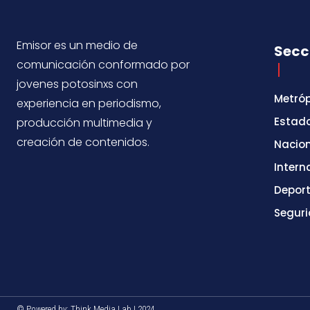
Emisor es un medio de
Secc
comunicación conformado por
jovenes potosinxs con
Metróp
experiencia en periodismo,
Estad
producción multimedia y
creación de contenidos.
Nacio
Intern
Depor
Segur
© Powered by: Think Media Lab | 2024