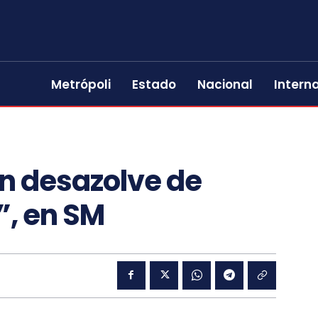
Metrópoli
Estado
Nacional
Intern
an desazolve de
”, en SM