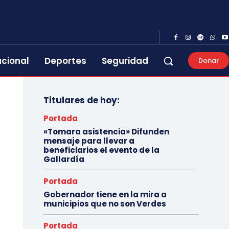
acional
Deportes
Seguridad
Donar
Titulares de hoy:
Portada
«Tomara asistencia» Difunden
mensaje para llevar a
beneficiarios el evento de la
Gallardía
Portada
Gobernador tiene en la mira a
municipios que no son Verdes
Portada