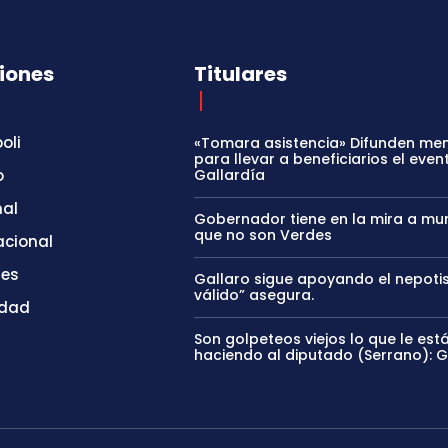
iones
Titulares
oli
«Tomara asistencia» Difunden me
para llevar a beneficiarios el even
o
Gallardía
nal
Gobernador tiene en la mira a mun
que no son Verdes
acional
tes
Gallaro sigue apoyando el nepoti
válido” asegura.
idad
Son golpeteos viejos lo que le est
haciendo al diputado (Serrano): 