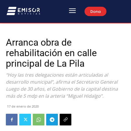
Dona
Arranca obra de
rehabilitación en calle
principal de La Pila
“Hoy las tres delegaciones están articuladas al
desarrollo municipal”, afirma el Secretario General
Luego de 30 años, el Gobierno de la capital destina
más de 5 mdp en la arteria “Miguel Hidalgo”.
17 de enero de 2020