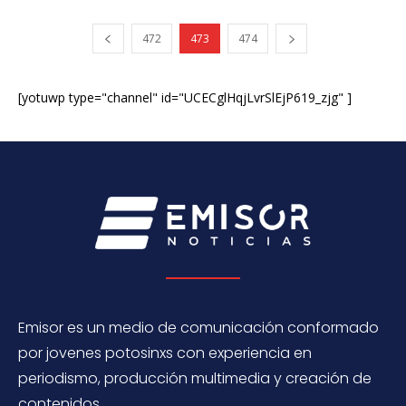
472
473
474
[yotuwp type="channel" id="UCECglHqjLvrSlEjP619_zjg" ]
Emisor es un medio de comunicación conformado
por jovenes potosinxs con experiencia en
periodismo, producción multimedia y creación de
contenidos.