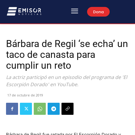
Dona
Bárbara de Regil ‘se echa’ un
taco de canasta para
cumplir un reto
La actriz participó en un episodio del programa de 'El
Escorpión Dorado' en YouTube.
17 de octubre de 2019
Bárbara de Regil fue retada por El Escorpión Dorado y