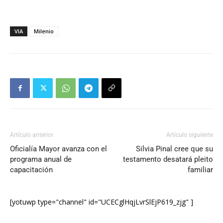
VIA
Milenio
Artículo anterior
Artículo siguiente
Oficialía Mayor avanza con el
Silvia Pinal cree que su
programa anual de
testamento desatará pleito
capacitación
familiar
[yotuwp type="channel" id="UCECglHqjLvrSlEjP619_zjg" ]