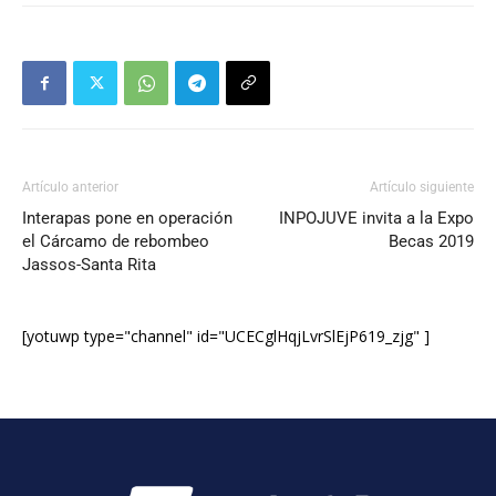
Artículo anterior
Artículo siguiente
Interapas pone en operación
INPOJUVE invita a la Expo
el Cárcamo de rebombeo
Becas 2019
Jassos-Santa Rita
[yotuwp type="channel" id="UCECglHqjLvrSlEjP619_zjg" ]