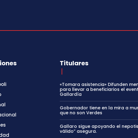
iones
Titulares
oli
«Tomara asistencia» Difunden me
para llevar a beneficiarios el even
o
Gallardía
nal
Gobernador tiene en la mira a mun
que no son Verdes
acional
tes
Gallaro sigue apoyando el nepoti
válido” asegura.
idad