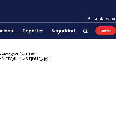
acional
Deportes
Seguridad
Donar
otuwp type="channel"
="UCECglHqjLvrSlEjP619_zjg" ]