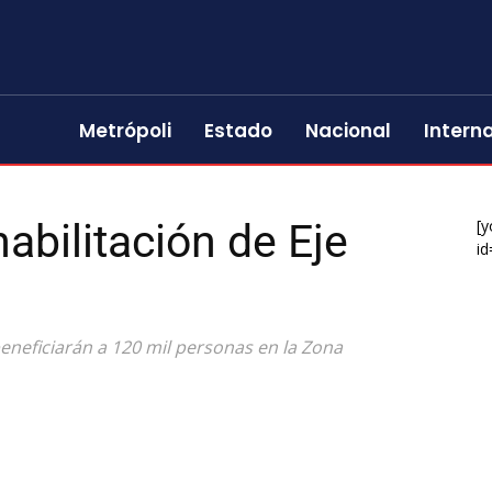
Metrópoli
Estado
Nacional
Intern
abilitación de Eje
[y
id
beneficiarán a 120 mil personas en la Zona