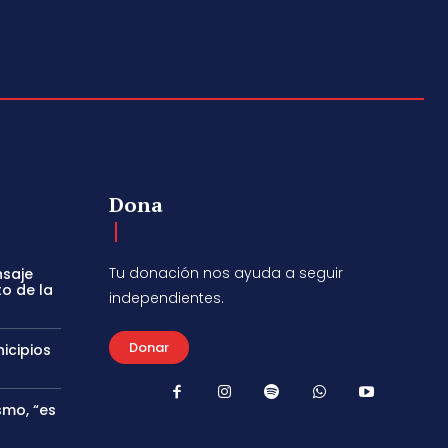
Dona
Tu donación nos ayuda a seguir
nsaje
to de la
independientes.
Donar
icipios
smo, “es