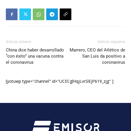
Artículo anterior
Artículo siguiente
China dice haber desarrollado
Marrero, CEO del Atlético de
“con éxito” una vacuna contra
San Luis da positivo a
el coronavirus
coronavirus
[yotuwp type="channel" id="UCECglHqjLvrSlEjP619_zjg" ]