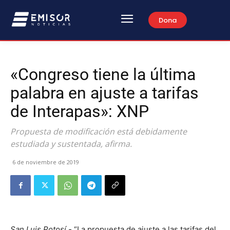
Dona
«Congreso tiene la última
palabra en ajuste a tarifas
de Interapas»: XNP
Propuesta de modificación está debidamente
estudiada y sustentada, afirma.
6 de noviembre de 2019
San Luis Potosí.-
“La propuesta de ajuste a las tarifas del