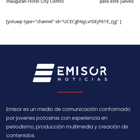
Inauguran Hotel City Centro
para este jueves
[yotuwp type="channel" id="UCECglHqjLvrSlEjP619_zjg" ]
Emisor es un medio de comunicación conformado
por jovenes potosinxs con experiencia en
periodismo, producción multimedia y creación de
contenidos.