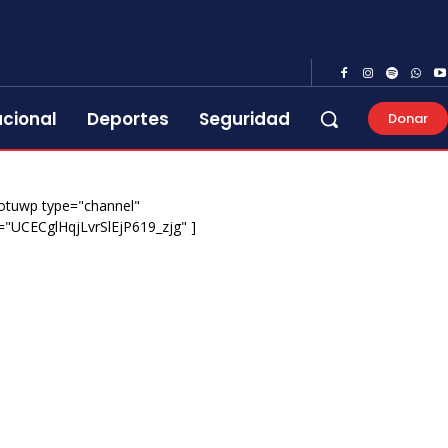
acional
Deportes
Seguridad
Donar
otuwp type="channel"
="UCECglHqjLvrSlEjP619_zjg" ]