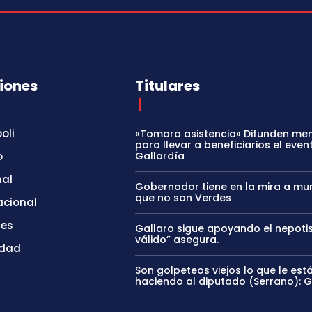
iones
Titulares
oli
«Tomara asistencia» Difunden me
para llevar a beneficiarios el even
o
Gallardía
nal
Gobernador tiene en la mira a mun
que no son Verdes
acional
tes
Gallaro sigue apoyando el nepoti
válido” asegura.
idad
Son golpeteos viejos lo que le est
haciendo al diputado (Serrano): 