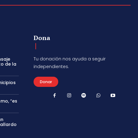
Dona
Tu donación nos ayuda a seguir
nsaje
to de la
independientes.
Donar
icipios
smo, “es
án
Gallardo