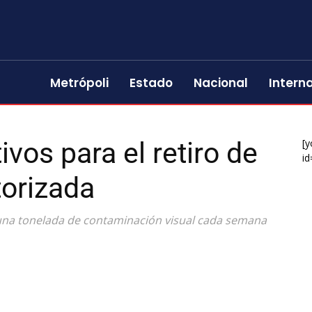
Metrópoli
Estado
Nacional
Intern
vos para el retiro de
[y
id
torizada
una tonelada de contaminación visual cada semana