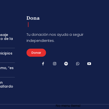
Dona
Tu donación nos ayuda a seguir
nsaje
to de la
independientes.
Donar
icipios
smo, “es
án
Gallardo
No menu items!