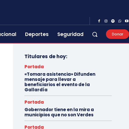
acional
Deportes
Seguridad
Donar
Titulares de hoy:
Portada
«Tomara asistencia» Difunden
mensaje para llevar a
beneficiarios el evento de la
Gallardía
Portada
Gobernador tiene en la mira a
municipios que no son Verdes
Portada