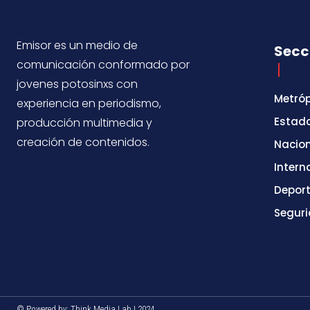
Emisor es un medio de
Secc
comunicación conformado por
jovenes potosinxs con
Metróp
experiencia en periodismo,
Estad
producción multimedia y
creación de contenidos.
Nacio
Intern
Depor
Segur
© Powered by: Think Media Lab | 2024