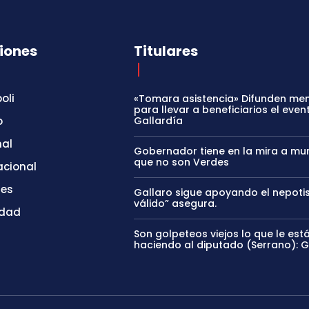
iones
Titulares
oli
«Tomara asistencia» Difunden me
para llevar a beneficiarios el even
o
Gallardía
nal
Gobernador tiene en la mira a mun
que no son Verdes
acional
tes
Gallaro sigue apoyando el nepoti
válido” asegura.
idad
Son golpeteos viejos lo que le est
haciendo al diputado (Serrano): 