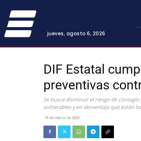
jueves, agosto 6, 2026
DIF Estatal cum
preventivas contr
Se busca disminuir el riesgo de contagio
vulnerables y en desventaja que están ba
19 de marzo de 2020