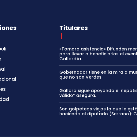
iones
Titulares
oli
«Tomara asistencia» Difunden me
para llevar a beneficiarios el even
o
Gallardía
nal
Gobernador tiene en la mira a mun
que no son Verdes
acional
tes
Gallaro sigue apoyando el nepoti
válido” asegura.
idad
Son golpeteos viejos lo que le est
haciendo al diputado (Serrano): 