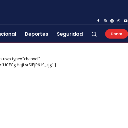
acional
Deportes
Seguridad
Donar
otuwp type="channel"
="UCECglHqjLvrSlEjP619_zjg" ]