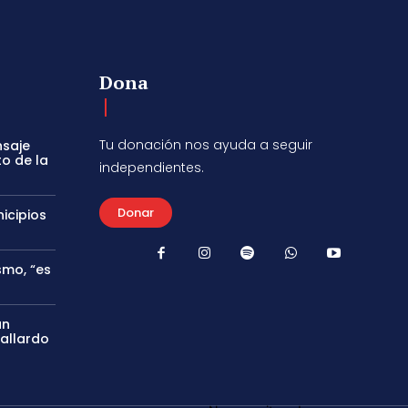
Dona
Tu donación nos ayuda a seguir
nsaje
to de la
independientes.
Donar
icipios
smo, “es
án
Gallardo