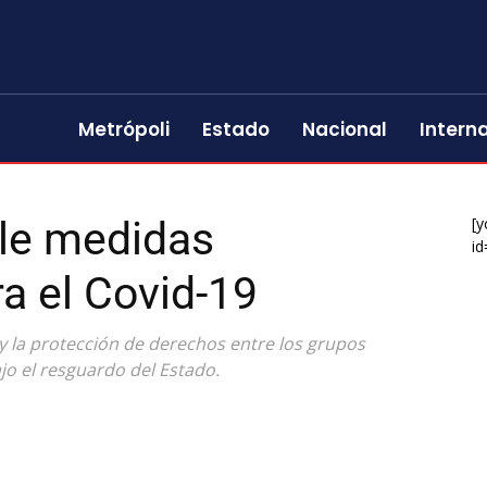
Metrópoli
Estado
Nacional
Intern
ple medidas
[y
id
a el Covid-19
 y la protección de derechos entre los grupos
jo el resguardo del Estado.