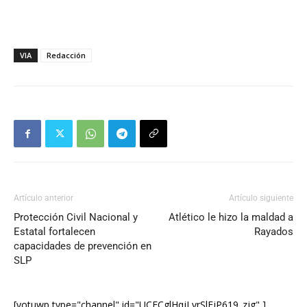
VIA
Redacción
Artículo anterior
Artículo siguiente
Protección Civil Nacional y
Atlético le hizo la maldad a
Estatal fortalecen
Rayados
capacidades de prevención en
SLP
[yotuwp type="channel" id="UCECglHqjLvrSlEjP619_zjg" ]