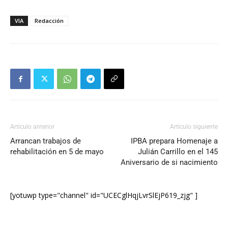
VIA
Redacción
Artículo anterior
Artículo siguiente
Arrancan trabajos de
IPBA prepara Homenaje a
rehabilitación en 5 de mayo
Julián Carrillo en el 145
Aniversario de si nacimiento
[yotuwp type="channel" id="UCECglHqjLvrSlEjP619_zjg" ]