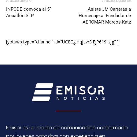
Artículo anterior
Artículo siguiente
INPODE convoca al 5º
Asiste JM Carreras a
Acuatlón SLP
Homenaje al Fundador de
AEROMAR Marcos Katz
[yotuwp type="channel" id="UCECglHqjLvrSlEjP619_zjg" ]
Emisor es un medio de comunicación conformado
por jovenes potosinxs con experiencia en