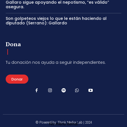
Gallaro sigue apoyando el nepotismo, “es válido”
asegura.
Son golpeteos viejos lo que le están haciendo al
diputado (Serrano): Gallardo
Dona
Tu donación nos ayuda a seguir independientes.
Donar
© Powered by: Think Media Lab | 2024
No menu items!