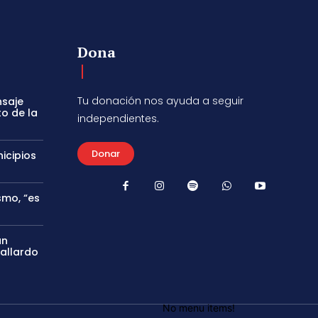
Dona
Tu donación nos ayuda a seguir
nsaje
to de la
independientes.
Donar
icipios
smo, “es
án
Gallardo
No menu items!