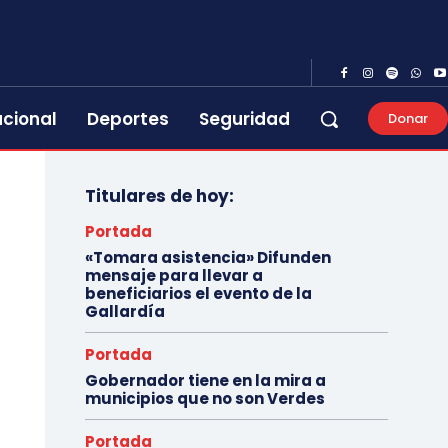
acional
Deportes
Seguridad
Donar
Titulares de hoy:
Portada
«Tomara asistencia» Difunden
mensaje para llevar a
beneficiarios el evento de la
Gallardía
Portada
Gobernador tiene en la mira a
municipios que no son Verdes
Portada