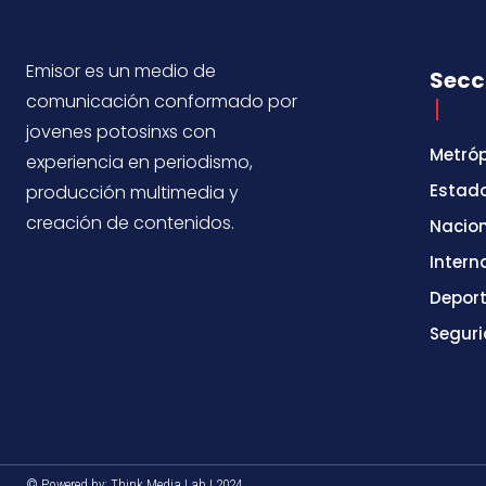
Emisor es un medio de
Secc
comunicación conformado por
jovenes potosinxs con
Metróp
experiencia en periodismo,
Estad
producción multimedia y
creación de contenidos.
Nacio
Intern
Depor
Segur
© Powered by: Think Media Lab | 2024