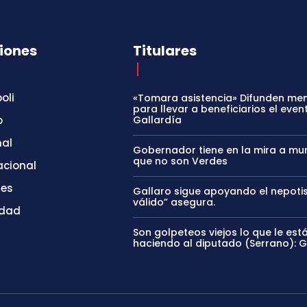
iones
Titulares
oli
«Tomara asistencia» Difunden me
para llevar a beneficiarios el even
o
Gallardía
nal
Gobernador tiene en la mira a mun
que no son Verdes
acional
tes
Gallaro sigue apoyando el nepoti
válido” asegura.
idad
Son golpeteos viejos lo que le est
haciendo al diputado (Serrano): 