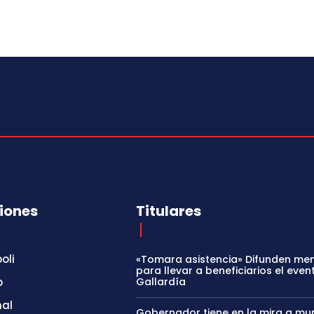
iones
Titulares
oli
«Tomara asistencia» Difunden me
para llevar a beneficiarios el even
o
Gallardía
nal
Gobernador tiene en la mira a mun