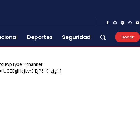
acional
Deportes
Seguridad
Donar
otuwp type="channel"
="UCECglHqjLvrSlEjP619_zjg" ]