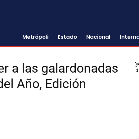
Metrópoli
Estado
Nacional
Intern
r a las galardonadas
[y
id
el Año, Edición