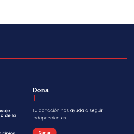
Dona
Tu donación nos ayuda a seguir
nsaje
to de la
independientes.
Donar
icipios