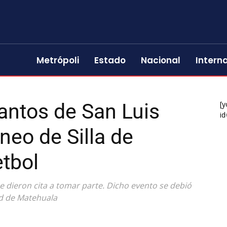
Metrópoli
Estado
Nacional
Intern
Santos de San Luis
[y
id
eo de Silla de
tbol
e dieron cita a tomar parte. Dicho evento se debió
ad de Matehuala