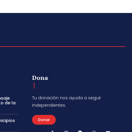
Dona
Tu donación nos ayuda a seguir
nsaje
to de la
independientes.
Donar
icipios