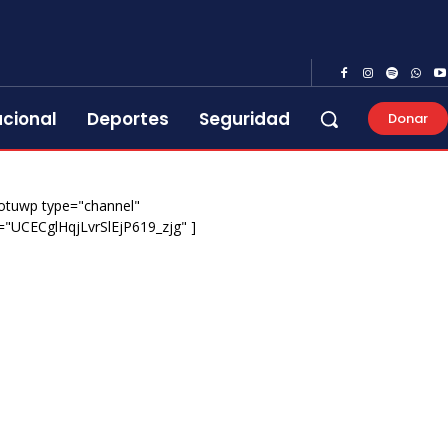
acional
Deportes
Seguridad
Donar
otuwp type="channel"
="UCECglHqjLvrSlEjP619_zjg" ]