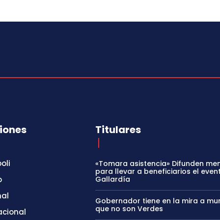
iones
Titulares
oli
«Tomara asistencia» Difunden me
para llevar a beneficiarios el even
o
Gallardía
nal
Gobernador tiene en la mira a mun
que no son Verdes
acional