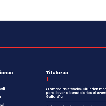
iones
Titulares
oli
«Tomara asistencia» Difunden me
para llevar a beneficiarios el even
o
Gallardía
nal