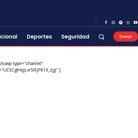
acional
Deportes
Seguridad
Donar
otuwp type="channel"
="UCECglHqjLvrSlEjP619_zjg" ]