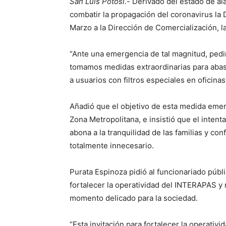
San Luis Potosí.-
Derivado del estado de a
combatir la propagación del coronavirus la
Marzo a la Dirección de Comercialización, l
“Ante una emergencia de tal magnitud, pedim
tomamos medidas extraordinarias para abast
a usuarios con filtros especiales en oficina
Añadió que el objetivo de esta medida emerg
Zona Metropolitana, e insistió que el intenta
abona a la tranquilidad de las familias y c
totalmente innecesario.
Purata Espinoza pidió al funcionariado púb
fortalecer la operatividad del INTERAPAS y
momento delicado para la sociedad.
“Esta invitación para fortalecer la operativ