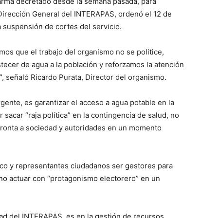
larma decretado desde la semana pasada, para
 Dirección General del INTERAPAS, ordenó el 12 de
a suspensión de cortes del servicio.
os que el trabajo del organismo no se politice,
ecer de agua a la población y reforzamos la atención
s”, señaló Ricardo Purata, Director del organismo.
ente, es garantizar el acceso a agua potable en la
r sacar “raja política” en la contingencia de salud, no
onfronta a sociedad y autoridades en un momento
lico y representantes ciudadanos ser gestores para
 no actuar con “protagonismo electorero” en un
idad del INTERAPAS, es en la gestión de recursos