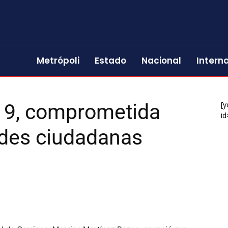
Metrópoli
Estado
Nacional
Intern
-19, comprometida
[y
id
ades ciudadanas