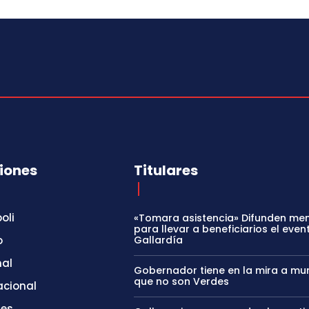
iones
Titulares
oli
«Tomara asistencia» Difunden me
para llevar a beneficiarios el even
o
Gallardía
nal
Gobernador tiene en la mira a mun
que no son Verdes
acional
tes