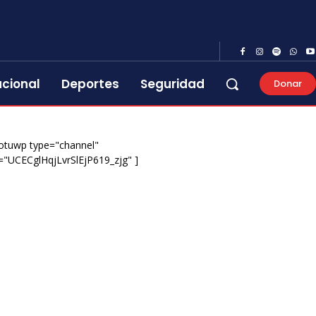
acional
Deportes
Seguridad
Donar
otuwp type="channel"
="UCECglHqjLvrSlEjP619_zjg" ]