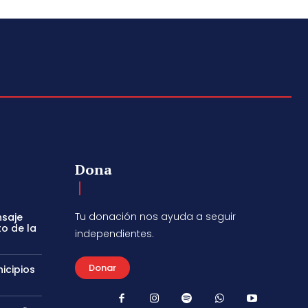
Dona
Tu donación nos ayuda a seguir
nsaje
to de la
independientes.
Donar
icipios