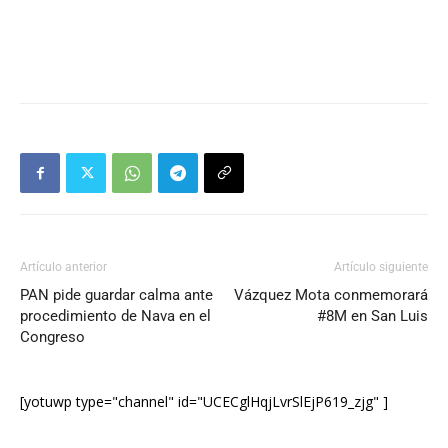
Artículo anterior
Artículo siguiente
PAN pide guardar calma ante
Vázquez Mota conmemorará
procedimiento de Nava en el
#8M en San Luis
Congreso
[yotuwp type="channel" id="UCECglHqjLvrSlEjP619_zjg" ]