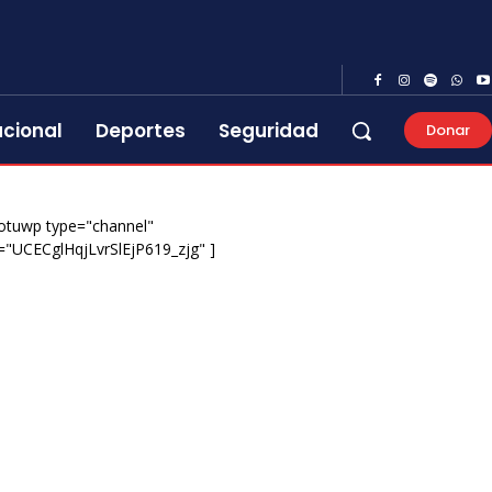
acional
Deportes
Seguridad
Donar
otuwp type="channel"
="UCECglHqjLvrSlEjP619_zjg" ]