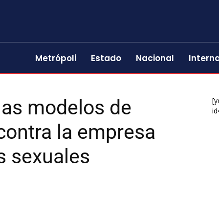
Metrópoli
Estado
Nacional
Intern
 las modelos de
[y
id
 contra la empresa
s sexuales