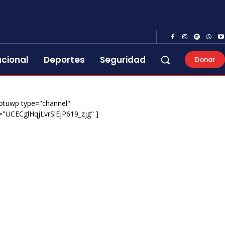
acional
Deportes
Seguridad
Donar
otuwp type="channel"
="UCECglHqjLvrSlEjP619_zjg" ]