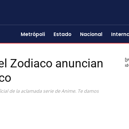
Metrópoli
Estado
Nacional
Intern
el Zodiaco anuncian
[y
id
ico
icial de la aclamada serie de Anime. Te damos