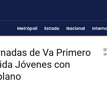
Metrópoli
Estado
Nacional
Intern
rnadas de Va Primero
[y
id
Vida Jóvenes con
plano