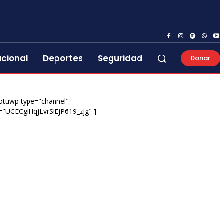
acional
Deportes
Seguridad
Donar
otuwp type="channel"
="UCECglHqjLvrSlEjP619_zjg" ]