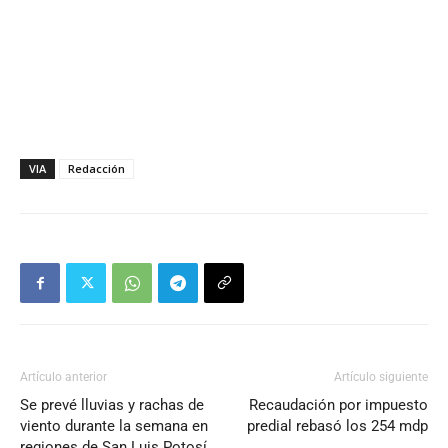
VIA
Redacción
Artículo anterior
Artículo siguiente
Se prevé lluvias y rachas de
Recaudación por impuesto
viento durante la semana en
predial rebasó los 254 mdp
regiones de San Luis Potosí