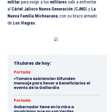
militar
para exigir a los
militares
salir a enfrentar
al
Cártel Jalisco Nueva Generación
(
CJNG
) y
La
Nueva Familia Michoacana
, con su brazo armado
de
Los Viagras
.
Titulares de hoy:
Portada
«Tomara asistencia» Difunden
mensaje para llevar a beneficiarios el
evento de la Gallardía
Portada
Gobernador tiene en la mira a
municipios que no son Verdes