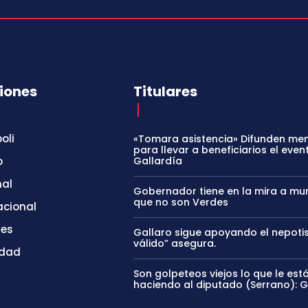
iones
Titulares
oli
«Tomara asistencia» Difunden me
para llevar a beneficiarios el even
o
Gallardía
nal
Gobernador tiene en la mira a mun
que no son Verdes
acional
tes
Gallaro sigue apoyando el nepoti
válido” asegura.
idad
Son golpeteos viejos lo que le est
haciendo al diputado (Serrano): 