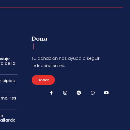
Dona
Tu donación nos ayuda a seguir
nsaje
to de la
independientes.
Donar
icipios
smo, “es
án
Gallardo