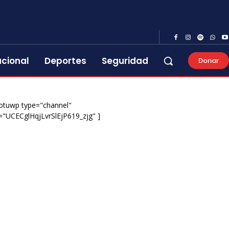
acional
Deportes
Seguridad
Donar
otuwp type="channel"
="UCECglHqjLvrSlEjP619_zjg" ]