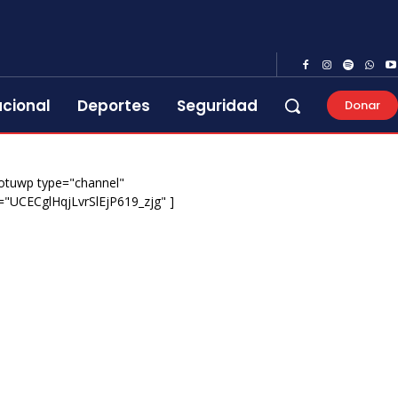
acional
Deportes
Seguridad
Donar
otuwp type="channel"
="UCECglHqjLvrSlEjP619_zjg" ]