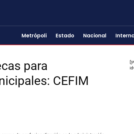
Metrópoli
Estado
Nacional
Intern
ecas para
[y
id
nicipales: CEFIM