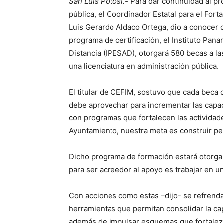
San Luis Potosí.-
Para dar continuidad al pr
pública, el Coordinador Estatal para el Fort
Luis Gerardo Aldaco Ortega, dio a conocer
programa de certificación, el Instituto Pan
Distancia (IPESAD), otorgará 580 becas a la
una licenciatura en administración pública.
El titular de CEFIM, sostuvo que cada beca
debe aprovechar para incrementar las capac
con programas que fortalecen las actividad
Ayuntamiento, nuestra meta es construir per
Dicho programa de formación estará otorgan
para ser acreedor al apoyo es trabajar en u
Con acciones como estas –dijo- se refrenda
herramientas que permitan consolidar la cap
además de impulsar esquemas que fortalezc