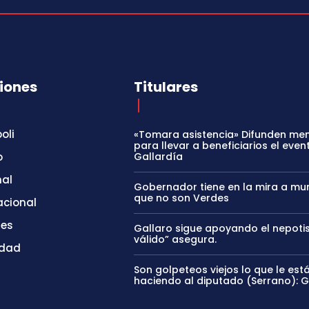
iones
Titulares
oli
«Tomara asistencia» Difunden me
para llevar a beneficiarios el even
o
Gallardía
nal
Gobernador tiene en la mira a mun
que no son Verdes
acional
tes
Gallaro sigue apoyando el nepoti
válido” asegura.
idad
Son golpeteos viejos lo que le est
haciendo al diputado (Serrano): 