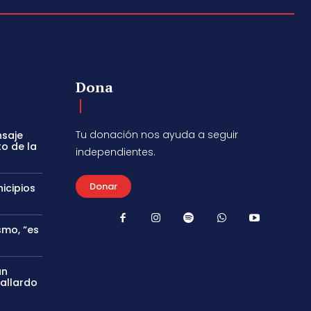
Dona
Tu donación nos ayuda a seguir
nsaje
to de la
independientes.
Donar
icipios
smo, “es
án
Gallardo