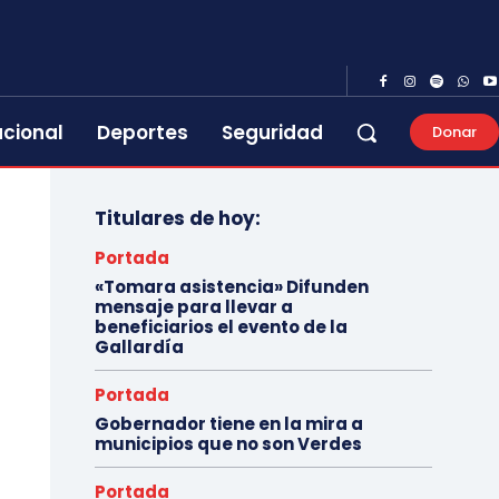
acional
Deportes
Seguridad
Donar
Titulares de hoy:
Portada
«Tomara asistencia» Difunden
mensaje para llevar a
beneficiarios el evento de la
Gallardía
Portada
Gobernador tiene en la mira a
municipios que no son Verdes
Portada