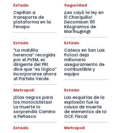
Estado
Seguridad
Cepillan a
¡Les cayó la ley en
transporte de
El Charquillo!
plataforma en la
Decomisan 90
Fenapo
Kilogramos de
Mar1hu@n@
Estado
Estado
“La maldita
Cateos en San Luis
herencia” recogida
Potosí deja
por el PVEM, ex
millonario
dirigente del PRI
aseguramiento de
dice que “es lógico”
combustible y
incorporarse ahora
equipo
al Partido Verde.
Metropoli
Estado
¡Días negros para
Las esquirlas de la
los motociclistas!
explosión fue la
La muerte lo
causa de muerte
sorprendió Camino
de elementos de la
a Peñasco
GCE: Fiscal
Estado
Metropoli