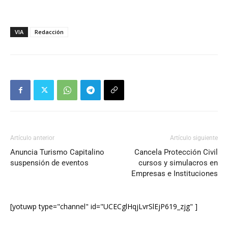
VIA
Redacción
Artículo anterior
Artículo siguiente
Anuncia Turismo Capitalino
Cancela Protección Civil
suspensión de eventos
cursos y simulacros en
Empresas e Instituciones
[yotuwp type="channel" id="UCECglHqjLvrSlEjP619_zjg" ]