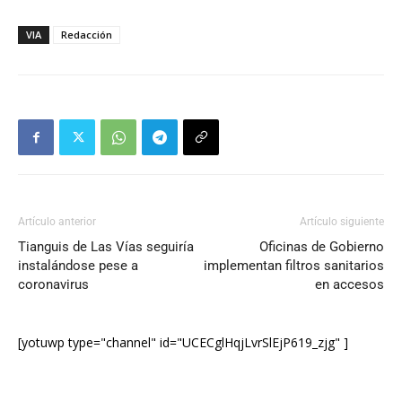
VIA
Redacción
Artículo anterior
Artículo siguiente
Tianguis de Las Vías seguiría
Oficinas de Gobierno
instalándose pese a
implementan filtros sanitarios
coronavirus
en accesos
[yotuwp type="channel" id="UCECglHqjLvrSlEjP619_zjg" ]