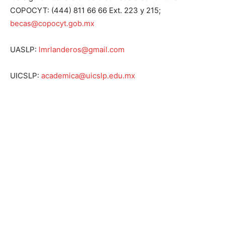
COPOCYT: (444) 811 66 66 Ext. 223 y 215;
becas@copocyt.gob.mx
UASLP:
lmrlanderos@gmail.com
UICSLP:
academica@uicslp.edu.mx