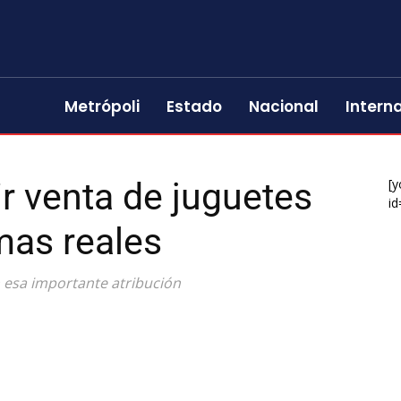
Metrópoli
Estado
Nacional
Intern
r venta de juguetes
[y
id
mas reales
 esa importante atribución