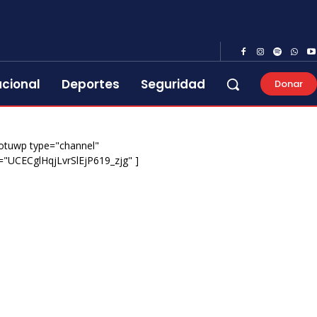
acional
Deportes
Seguridad
Donar
otuwp type="channel"
="UCECglHqjLvrSlEjP619_zjg" ]