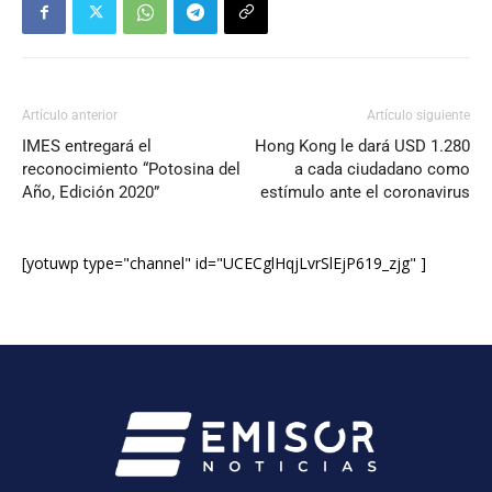
Artículo anterior
Artículo siguiente
IMES entregará el
Hong Kong le dará USD 1.280
reconocimiento “Potosina del
a cada ciudadano como
Año, Edición 2020”
estímulo ante el coronavirus
[yotuwp type="channel" id="UCECglHqjLvrSlEjP619_zjg" ]