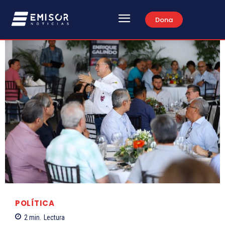
Dona
POLÍTICA
2
min.
Lectura