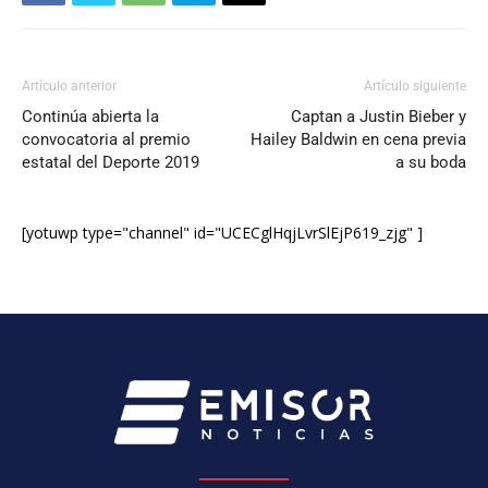
Artículo anterior
Artículo siguiente
Continúa abierta la
Captan a Justin Bieber y
convocatoria al premio
Hailey Baldwin en cena previa
estatal del Deporte 2019
a su boda
[yotuwp type="channel" id="UCECglHqjLvrSlEjP619_zjg" ]