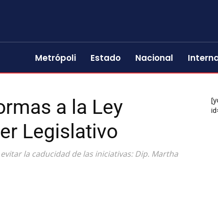
Metrópoli
Estado
Nacional
Intern
ormas a la Ley
[y
id
er Legislativo
evitar la caducidad de las iniciativas: Dip. Martha