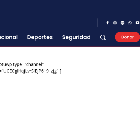
acional
Deportes
Seguridad
Donar
otuwp type="channel"
="UCECglHqjLvrSlEjP619_zjg" ]