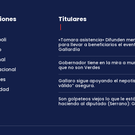
iones
Titulares
oli
«Tomara asistencia» Difunden me
para llevar a beneficiarios el even
o
Gallardía
nal
Gobernador tiene en la mira a mun
que no son Verdes
acional
tes
Gallaro sigue apoyando el nepoti
válido” asegura.
idad
Son golpeteos viejos lo que le est
haciendo al diputado (Serrano): 