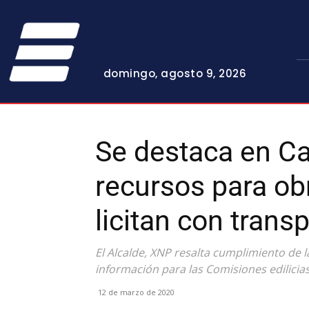
domingo, agosto 9, 2026
Se destaca en C
recursos para obr
licitan con trans
El Alcalde, XNP resalta cumplimiento de l
información para las Comisiones edilicia
12 de marzo de 2020