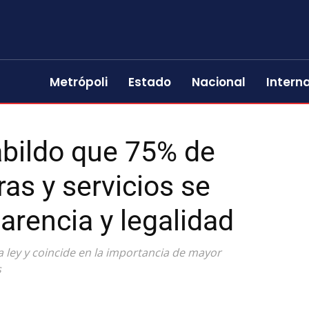
Metrópoli
Estado
Nacional
Intern
abildo que 75% de
as y servicios se
parencia y legalidad
a ley y coincide en la importancia de mayor
s