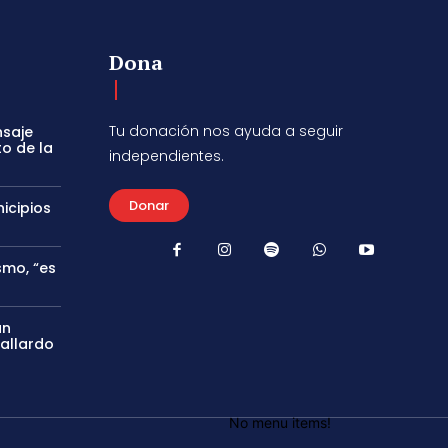
Dona
Tu donación nos ayuda a seguir
nsaje
to de la
independientes.
Donar
icipios
smo, “es
án
Gallardo
No menu items!