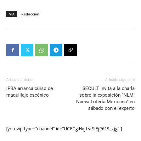
VIA
Redacción
Artículo anterior
Artículo siguiente
IPBA arranca curso de
SECULT invita a la charla
maquillaje escénico
sobre la exposición “NLM:
Nueva Lotería Mexicana” en
sábado con el experto
[yotuwp type="channel" id="UCECglHqjLvrSlEjP619_zjg" ]