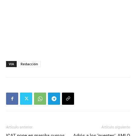
VIA
Redacción
Artículo anterior
Artículo siguiente
ICAT pone en marcha cursos
Adiós a los ‘puentes’, AMLO