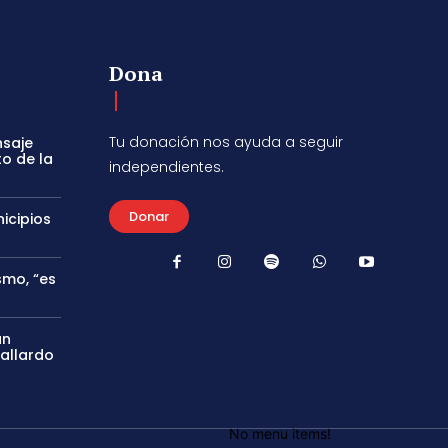
Dona
Tu donación nos ayuda a seguir
nsaje
to de la
independientes.
Donar
icipios
smo, “es
án
Gallardo
No menu items!