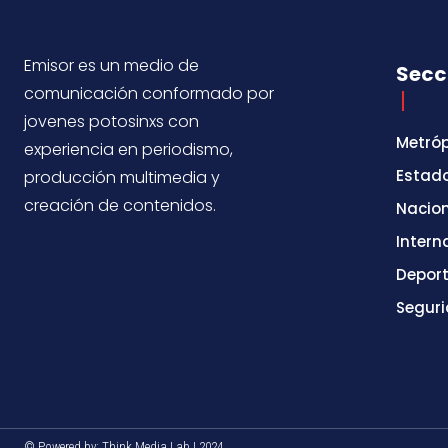
Emisor es un medio de
Secc
comunicación conformado por
jovenes potosinxs con
Metróp
experiencia en periodismo,
Estad
producción multimedia y
creación de contenidos.
Nacio
Intern
Depor
Segur
© Powered by: Think Media Lab | 2024