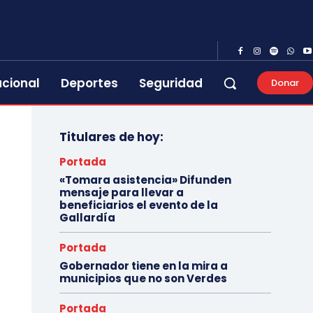
acional
Deportes
Seguridad
Donar
Titulares de hoy:
Portada
«Tomara asistencia» Difunden
mensaje para llevar a
beneficiarios el evento de la
Gallardía
Portada
Gobernador tiene en la mira a
municipios que no son Verdes
Portada