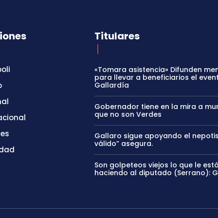
iones
Titulares
oli
«Tomara asistencia» Difunden me
para llevar a beneficiarios el even
o
Gallardía
nal
Gobernador tiene en la mira a mun
que no son Verdes
acional
tes
Gallaro sigue apoyando el nepoti
válido” asegura.
idad
Son golpeteos viejos lo que le est
haciendo al diputado (Serrano): 