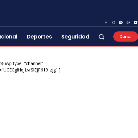
acional
Deportes
Seguridad
Donar
otuwp type="channel"
="UCECglHqjLvrSlEjP619_zjg" ]