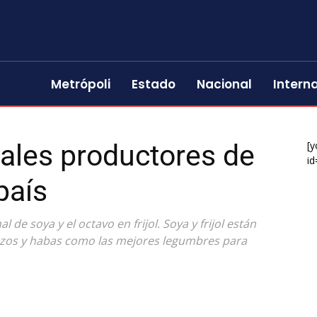
Metrópoli
Estado
Nacional
Intern
pales productores de
[y
id
país
de soya y el octavo en frijol. Soya y frijol están
anzos y habas como las mejores legumbres para