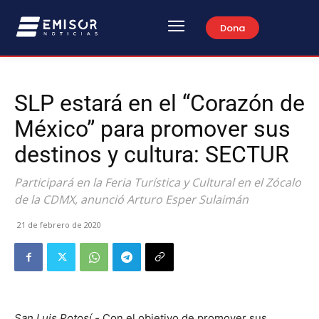
Dona
SLP estará en el “Corazón de
México” para promover sus
destinos y cultura: SECTUR
Participará en la Feria Turística y Cultural en el Zócalo
de la CDMX, anunció Arturo Esper Sulaimán
21 de febrero de 2020
San Luis Potosí.-
Con el objetivo de promover sus