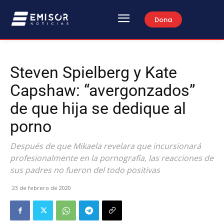
Dona
Steven Spielberg y Kate
Capshaw: “avergonzados”
de que hija se dedique al
porno
Después de que Mikaela revelara que incursionará
profesionalmente en la pornografía, las reacciones de
sus padres no fueron del todo positivas
23 de febrero de 2020